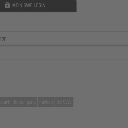
men
apark
Entsorgung
Parken
Die SWE