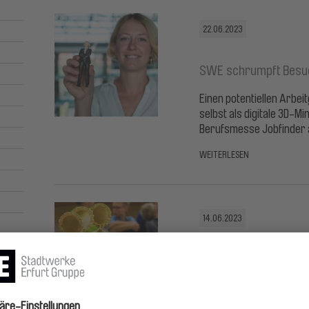
22.06.2023
SWE schrumpft Besu
Einen potentiellen Arbei
selbst als digitale 3D-Mi
Berufsmesse Jobfinder a
WEITERLESEN
14.06.2023
Sonderaktion für Spo
gestartet
Auf die Plätze, fertig, l