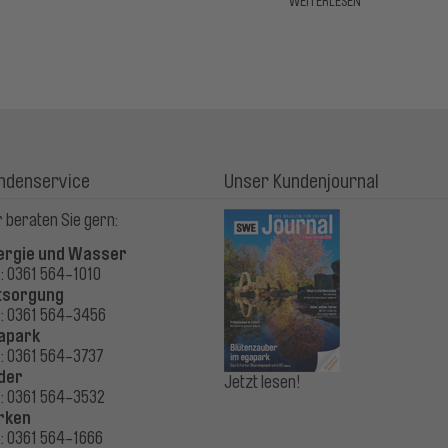
WEITERLESEN
ndenservice
Unser Kundenjournal
 beraten Sie gern:
ergie und Wasser
.: 0361 564-1010
tsorgung
.: 0361 564-3456
apark
.: 0361 564-3737
der
Jetzt lesen!
.: 0361 564-3532
rken
.: 0361 564-1666