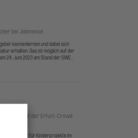
cher bei Jobmesse
tgeber kennenlernen und dabei sich
niatur erhalten. Das ist möglich auf der
m 24. Juni 2023 am Stand der SWE...
rtvereine auf der Erfurt-Crowd
os! Unterstützer für Kinderprojekte im