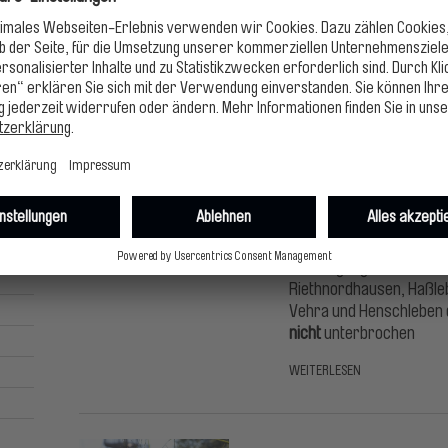
Basketball, Volleyball o
WEITERLESEN
09.06.2023
Umfangreiche Bauma
verschoben
Versorgung der Gemeind
Riethnordhausen, Haßle
Vehra und Henschleben 
nicht
unterbrochen
WEITERLESEN