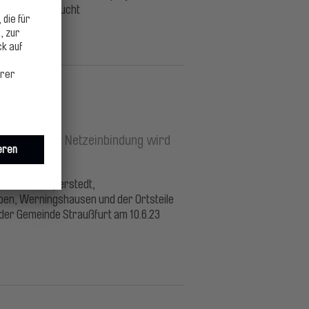
der Fußball gesucht
ßnahme zur Netzeinbindung wird
en Nöda, Alperstedt,
ben, Werningshausen und der Ortsteile
der Gemeinde Straußfurt am 10.6.23