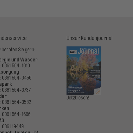
ndenservice
Unser Kundenjournal
 beraten Sie gern:
ergie und Wasser
.: 0361 564-1010
tsorgung
.: 0361 564-3456
apark
.: 0361 564-3737
der
Jetzt lesen!
.: 0361 564-3532
rken
.: 0361 564-1666
AG
.: 0361 19449
ternet-Telefon-TV