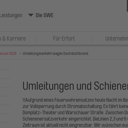
Leistungen
Die SWE
 & Karriere
Für Erfurt
Unterneh
anuar 2026
Umleitungsverkehr wegen Dachstuhlbrand
Umleitungen und Schien
‼Aufgrund eines Feuerwehreinsatzes heute Nacht im Ber
zur Vollsperrung durch Stromabschaltung. Es fährt ke
Domplatz-Theater und Warschauer Straße. Zwischen Dom
Schienenersatzverkehr eingerichtet. DieLinien 2,3 und 
Zeitraum ist aktuell nicht eingrenzbar. Wir wünschen eu