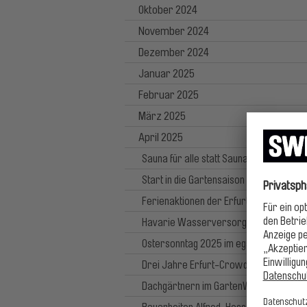
Oktober 2024
November 2024
Dezember 2024
Januar 2025
Februar 2025
März 2025
April 2025
Sauna für alle statt Saunanachrt
Start in die Gartensaison mit Spezialma
Ferienaktionen der Erfurter Bäder
Havarie Wasserversorgung 11.04.202
Ostersonntag 2025 im egapark
Drei Jahre Erfurt-Crowd
Dachgärtnern im GartenWerk lernen