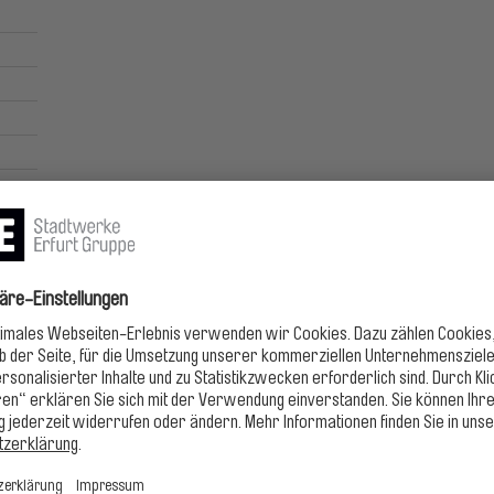
rkt
5