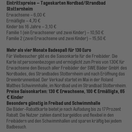
Eintrittspreise – Tageskarten Nordbad/Strandbad
Stotternheim
Erwachsene – 6,00 €
Ermäßigte – 4,70 €
Kinder bis 16 Jahre – 3,10 €
Familie 1 (ein Erwachsener und zwei Kinder) – 10,50 €
Familie 2 (zwei Erwachsene und zwei Kinder) – 15,50 €
Mehr als vier Monate Badespaß für 130 Euro
Für Vielbesucher gibt es die Saisonkarte für die Freibäder. Die
Karte ist personenbezogen und ermöglicht zum Preis von 130€ für
Erwachsene den Besuch aller Freibäder der SWE Bäder GmbH: des
Nordbades, des Strandbades Stotternheim und nach Eröffnung das
Dreienbrunnenbad. Der Verkauf startet im Mai in der Roland
Matthes Schwimmhalle, im Nordbad und im Strandbad Stotternheim.
Preise Saisonkarten: 130 € Erwachsene, 100 € Ermäßigte, 65
€ Kinder
Besonders günstig in Freibad und Schwimmhalle
Die Bäder-Rabattkarte bietet je nach Auf­ladung bis zu 17 Prozent
Rabatt. Die Nutzer zahlen damit bargeldlos und flexibel in den
Freibä­dern und den Schwimmhallen und sparen kräftig bei jedem
Badbesuch.