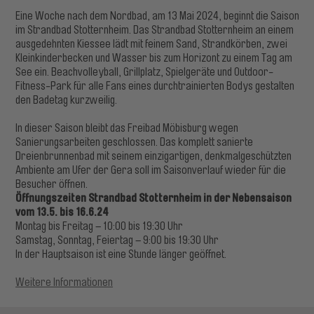
Eine Woche nach dem Nordbad, am 13 Mai 2024, beginnt die Saison
im Strandbad Stotternheim. Das Strandbad Stotternheim an einem
ausgedehnten Kiessee lädt mit feinem Sand, Strandkörben, zwei
Kleinkinderbecken und Wasser bis zum Horizont zu einem Tag am
See ein. Beachvolleyball, Grillplatz, Spielgeräte und Outdoor-
Fitness-Park für alle Fans eines durchtrainierten Bodys gestalten
den Badetag kurzweilig.
In dieser Saison bleibt das Freibad Möbisburg wegen
Sanierungsarbeiten geschlossen. Das komplett sanierte
Dreienbrunnenbad mit seinem einzigartigen, denkmalgeschützten
Ambiente am Ufer der Gera soll im Saisonverlauf wieder für die
Besucher öffnen.
Öffnungszeiten Strandbad Stotternheim in der Nebensaison
vom 13.5. bis 16.6.24
Montag bis Freitag – 10:00 bis 19:30 Uhr
Samstag, Sonntag, Feiertag – 9:00 bis 19:30 Uhr
In der Hauptsaison ist eine Stunde länger geöffnet.
Weitere Informationen