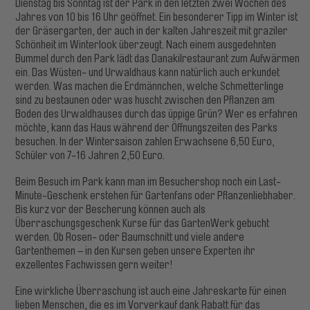
Dienstag bis Sonntag ist der Park in den letzten zwei Wochen des
Jahres von 10 bis 16 Uhr geöffnet. Ein besonderer Tipp im Winter ist
der Gräsergarten, der auch in der kalten Jahreszeit mit graziler
Schönheit im Winterlook überzeugt. Nach einem ausgedehnten
Bummel durch den Park lädt das Danakilrestaurant zum Aufwärmen
ein. Das Wüsten- und Urwaldhaus kann natürlich auch erkundet
werden. Was machen die Erdmännchen, welche Schmetterlinge
sind zu bestaunen oder was huscht zwischen den Pflanzen am
Boden des Urwaldhauses durch das üppige Grün? Wer es erfahren
möchte, kann das Haus während der Öffnungszeiten des Parks
besuchen. In der Wintersaison zahlen Erwachsene 6,50 Euro,
Schüler von 7-16 Jahren 2,50 Euro.
Beim Besuch im Park kann man im Besuchershop noch ein Last-
Minute-Geschenk erstehen für Gartenfans oder Pflanzenliebhaber.
Bis kurz vor der Bescherung können auch als
Überraschungsgeschenk Kurse für das GartenWerk gebucht
werden. Ob Rosen- oder Baumschnitt und viele andere
Gartenthemen – in den Kursen geben unsere Experten ihr
exzellentes Fachwissen gern weiter!
Eine wirkliche Überraschung ist auch eine Jahreskarte für einen
lieben Menschen, die es im Vorverkauf dank Rabatt für das