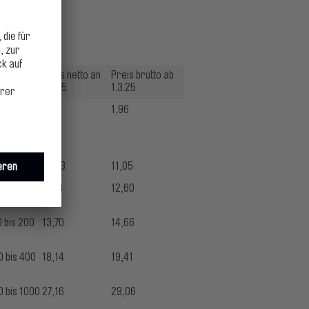
3.2025
verbrauch
Preis netto an
Preis brutto ab
1.3.25
1.3.25
1,83
1,96
³
10,33
11,05
bis 100
11,78
12,60
 bis 200
13,70
14,66
0 bis 400
18,14
19,41
0 bis 1000
27,16
29,06