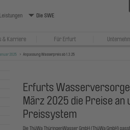
Leistungen
Die SWE
 & Karriere
Für Erfurt
Unterneh
anuar 2025
Anpassung Wasserpreis ab 1.3.25
Erfurts Wasserversorger
März 2025 die Preise an 
Preissystem
Die ThüWa ThüringenWasser GmbH (ThüWa GmbH) passt zu