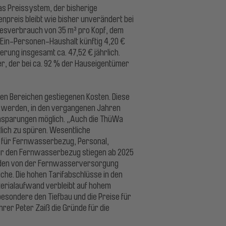
das Preissystem, der bisherige
npreis bleibt wie bisher unverändert bei
hresverbrauch von 35 m³ pro Kopf, dem
n Ein-Personen-Haushalt künftig 4,20 €
erung insgesamt ca. 47,52 € jährlich.
er, der bei ca. 92 % der Hauseigentümer
llen Bereichen gestiegenen Kosten. Diese
 werden, in den vergangenen Jahren
nsparungen möglich. „Auch die ThüWa
lich zu spüren. Wesentliche
n für Fernwasserbezug, Personal,
 für den Fernwasserbezug stiegen ab 2025
erden von der Fernwasserversorgung
che. Die hohen Tarifabschlüsse in den
terialaufwand verbleibt auf hohem
esondere den Tiefbau und die Preise für
rer Peter Zaiß die Gründe für die