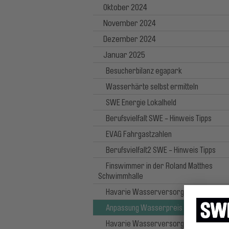
Oktober 2024
November 2024
Dezember 2024
Januar 2025
Besucherbilanz egapark
Wasserhärte selbst ermitteln
SWE Energie Lokalheld
Berufsvielfalt SWE - Hinweis Tipps
EVAG Fahrgastzahlen
Berufsvielfalt2 SWE - Hinweis Tipps
Finswimmer in der Roland Matthes
Schwimmhalle
Havarie Wasserversorgung 23.01.202
Anpassung Wasserpreis ab 1.3.25
Havarie Wasserversorgung 25.1.25