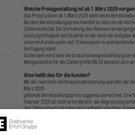
Welche Preisgestaltung ist ab 1. März 2025 vorge
Das Preissystem ab 1. März 2025 sieht einen Bereitstell
Bei dem Bereitstellungspreis handelt es sich um ein Vorha
Zählermaßstab. Die Vorhaltung des Wasserversorgungss
Leistungsfähigkeit und Qualität ist die zentrale Aufgabe
unseren Kunden jederzeit Trinkwasser in ausreichender 
Verfügung steht.
Außerdem wird eine Verbrauchsmengenstaffelung bei der
Mengenstaffel für die Zählergröße DN 20 bemisst sich a
Was heißt das für die Kunden?
Mit der nächsten Verbrauchsabrechnung werden der bish
März 2025
geltende Bereitstellungspreis taggenau berechnet. Eine 
Februar 2025 ist nicht erforderlich, die Abgrenzung erf
den Zählerstand trotzdem gern mitteilen möchten, könne
5
das Kundenportal der Stadtwerke Erfurt unter
www.sta
Die Preisanpassung betrifft die Kunden in Erfurt, in den 