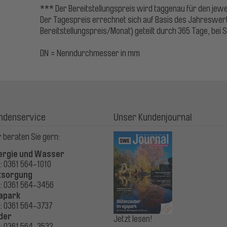
*** Der Bereitstellungspreis wird taggenau für den je
Der Tagespreis errechnet sich auf Basis des Jahreswer
Bereitstellungspreis/Monat) geteilt durch 365 Tage, bei 
DN = Nenndurchmesser in mm
ndenservice
Unser Kundenjournal
 beraten Sie gern:
ergie und Wasser
.: 0361 564-1010
tsorgung
.: 0361 564-3456
apark
.: 0361 564-3737
der
Jetzt lesen!
.: 0361 564-3532