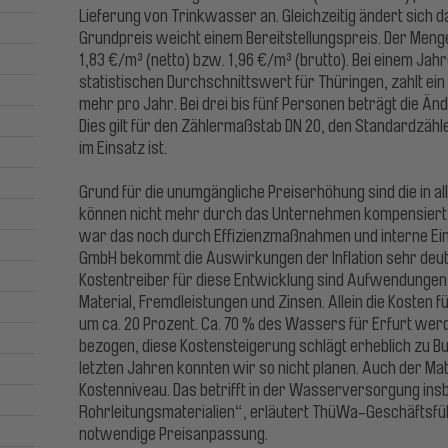
Lieferung von Trinkwasser an. Gleichzeitig ändert sich 
Grundpreis weicht einem Bereitstellungspreis. Der Menge
1,83 €/m³ (netto) bzw. 1,96 €/m³ (brutto). Bei einem Ja
statistischen Durchschnittswert für Thüringen, zahlt ei
mehr pro Jahr. Bei drei bis fünf Personen beträgt die Änd
Dies gilt für den Zählermaßstab DN 20, den Standardzähl
im Einsatz ist.
Grund für die unumgängliche Preiserhöhung sind die in a
können nicht mehr durch das Unternehmen kompensiert
war das noch durch Effizienzmaßnahmen und interne Ei
GmbH bekommt die Auswirkungen der Inflation sehr deut
Kostentreiber für diese Entwicklung sind Aufwendunge
Material, Fremdleistungen und Zinsen. Allein die Kosten
um ca. 20 Prozent. Ca. 70 % des Wassers für Erfurt w
bezogen, diese Kostensteigerung schlägt erheblich zu Bu
letzten Jahren konnten wir so nicht planen. Auch der Ma
Kostenniveau. Das betrifft in der Wasserversorgung insb
Rohrleitungsmaterialien“, erläutert ThüWa-Geschäftsfüh
notwendige Preisanpassung.