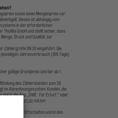
sehen?
ungspreis sowie einen Mengenpreis vor.
lteentgelt. Dieses ist abhängig vom
ystems in der erforderlichen
 der ThüWa GmbH und stellt sicher, dass
Menge, Druck und Qualität zur
 Zählergröße DN 20 eingeführt. Die
m jeweiligen Jahresverbrauch (365 Tage).
er gültige Grundpreis und der ab 1.
Mitteilung des Zählerstandes zum 28.
olgt im Abrechnungssystem. Kunden, die
n dafür die App „SWE Für Erfurt.“ oder
dtwerke-erfurt.de
nutzen.
eingemeindeten Ortschaften und in den