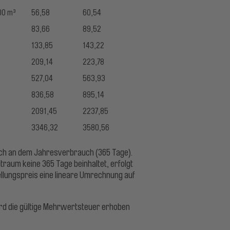
00 m³
56,58
60,54
83,66
89,52
133,85
143,22
209,14
223,78
527,04
563,93
836,58
895,14
2091,45
2237,85
3346,32
3580,56
sich an dem Jahresverbrauch (365 Tage).
aum keine 365 Tage beinhaltet, erfolgt
ellungspreis eine lineare Umrechnung auf
ird die gültige Mehrwertsteuer erhoben