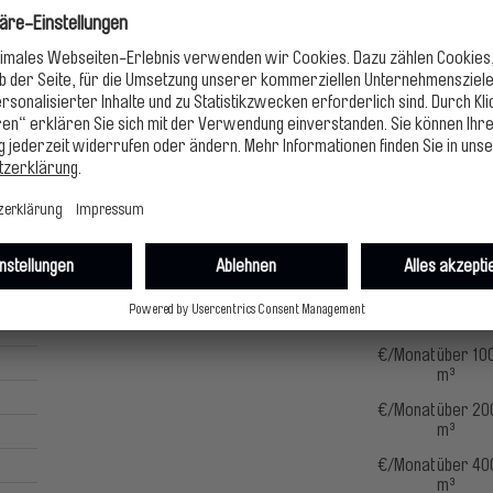
Gemeinden des Zweckverbandes „Erfurter Becken“.
Das neue Preisblatt
025
Wasserpreise ab 1.
Jahres
ert
Mengenpreis
€/m³
Bereitstellungspreis bei einer
Zählergröße von***
DN 20
€/Monat
bis 50 m
€/Monat
über 50 
m³
€/Monat
über 100
m³
€/Monat
über 20
m³
€/Monat
über 40
m³