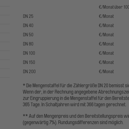
€/Monat
über 10
DN 25
€/Monat
DN 40
€/Monat
DN 50
€/Monat
DN 80
€/Monat
DN 100
€/Monat
DN 150
€/Monat
DN 200
€/Monat
* Die Mengenstaffel für die Zählergröße DN 20 bemisst 
Wenn der, in der Rechnung angegebene Abrechnungszeitr
zur Eingruppierung in die Mengenstaffel für den Bereitst
365 Tage. In Schaltjahren wird mit 366 tagen gerechnet.
** Auf den Mengenpreis und den Bereitstellungspreis w
(gegenwärtig 7%). Rundungsdifferenzen sind möglich.