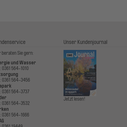
ndenservice
Unser Kundenjournal
 beraten Sie gern:
ergie und Wasser
.: 0361 564-1010
tsorgung
.: 0361 564-3456
apark
.: 0361 564-3737
der
Jetzt lesen!
.: 0361 564-3532
rken
.: 0361 564-1666
AG
.: 0361 19449