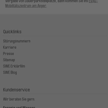
Vergabe von Dauerparkstellplätze, dann kommen Sie ins
EVAG-
Mobilitätszentrum am Anger
.
Quicklinks
Störungsnummern
Karriere
Presse
Sitemap
SWE Erklärfilm
SWE Blog
Kundenservice
Wir beraten Sie gern:
Energie und Wasser