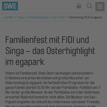
Die SWE
Presse
Aktuelle Meldungen
April 2025
Ostersonntag 2025 im egapark
Familienfest mit FIDI und
Singa – das Osterhighlight
im egapark
Ostern ist Familienzeit: Viele Überraschungen und besondere
Erlebnisse erwarten die kleinen und großen Besucher am
Ostersonntag im egapark. Ein farbenfrohes Programm für die
ganze Familie startet 10:30 Uhr auf der Parkbühne. Pünktlich um 11
Uhr ist der große Moment: An der Parkbühne wird der Osterhase
erwartet! Natürlich kommt er nicht allein. Die Musiker von Sax-
Puppets begleiten die Ankunft des Osterhasen und seiner Freunde,
die ganz umweltfreundlich mit dem Osterhasen-Express an der