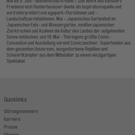
Mai bis 9. Juni - Blumenschau in Halle 1. Das Werk des Künstlers
Friedensreich Hundertwasser diente als Inspirationsquelle und
wird interpretiert von egapark-Floristinnen und -
Landschaftsarchitektinnen. Mai – Japanisches Gartenfest im
Japanischen Fels- und Wassergarten, inmitten japanischer
Zierkirschen und Azaleen die Kultur des Landes der aufgehenden
Sonne entdecken. und 18. Mai - Thüringens größte Comic-
Convention und Ausstellung vereint Comiczeichner, Superhelden aus
dem gesamten Universum, ausgestorbene Reptilien und
Schwertkämpfer aus dem Mittelalter zu einem einzigartigen
Spektakel.
Quicklinks
Störungsnummern
Karriere
Presse