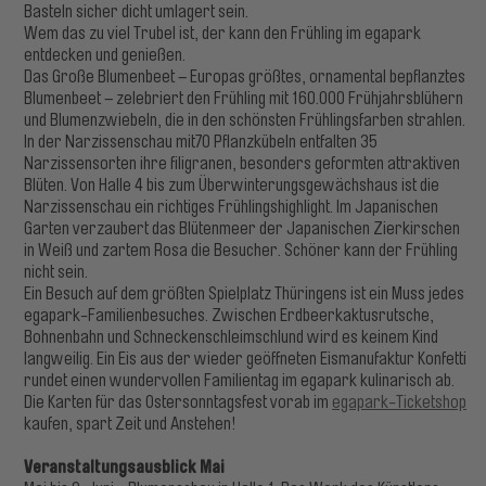
Basteln sicher dicht umlagert sein.
Wem das zu viel Trubel ist, der kann den Frühling im egapark
entdecken und genießen.
Das Große Blumenbeet – Europas größtes, ornamental bepflanztes
Blumenbeet – zelebriert den Frühling mit 160.000 Frühjahrsblühern
und Blumenzwiebeln, die in den schönsten Frühlingsfarben strahlen.
In der Narzissenschau mit70 Pflanzkübeln entfalten 35
Narzissensorten ihre filigranen, besonders geformten attraktiven
Blüten. Von Halle 4 bis zum Überwinterungsgewächshaus ist die
Narzissenschau ein richtiges Frühlingshighlight. Im Japanischen
Garten verzaubert das Blütenmeer der Japanischen Zierkirschen
in Weiß und zartem Rosa die Besucher. Schöner kann der Frühling
nicht sein.
Ein Besuch auf dem größten Spielplatz Thüringens ist ein Muss jedes
egapark-Familienbesuches. Zwischen Erdbeerkaktusrutsche,
Bohnenbahn und Schneckenschleimschlund wird es keinem Kind
langweilig. Ein Eis aus der wieder geöffneten Eismanufaktur Konfetti
rundet einen wundervollen Familientag im egapark kulinarisch ab.
Die Karten für das Ostersonntagsfest vorab im
egapark-Ticketshop
kaufen, spart Zeit und Anstehen!
Veranstaltungsausblick Mai