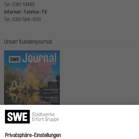
Tel.: 0361 19449
Internet-Telefon-TV
Tel.: 0361 564-1010
Unser Kundenjournal
Jetzt lesen!