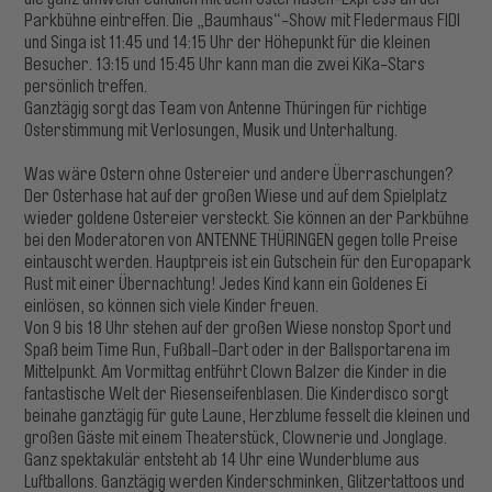
Parkbühne eintreffen. Die „Baumhaus“-Show mit Fledermaus FIDI
und Singa ist 11:45 und 14:15 Uhr der Höhepunkt für die kleinen
Besucher. 13:15 und 15:45 Uhr kann man die zwei KiKa-Stars
persönlich treffen.
Ganztägig sorgt das Team von Antenne Thüringen für richtige
Osterstimmung mit Verlosungen, Musik und Unterhaltung.
Was wäre Ostern ohne Ostereier und andere Überraschungen?
Der Osterhase hat auf der großen Wiese und auf dem Spielplatz
wieder goldene Ostereier versteckt. Sie können an der Parkbühne
bei den Moderatoren von ANTENNE THÜRINGEN gegen tolle Preise
eintauscht werden. Hauptpreis ist ein Gutschein für den Europapark
Rust mit einer Übernachtung! Jedes Kind kann ein Goldenes Ei
einlösen, so können sich viele Kinder freuen.
Von 9 bis 18 Uhr stehen auf der großen Wiese nonstop Sport und
Spaß beim Time Run, Fußball-Dart oder in der Ballsportarena im
Mittelpunkt. Am Vormittag entführt Clown Balzer die Kinder in die
fantastische Welt der Riesenseifenblasen. Die Kinderdisco sorgt
beinahe ganztägig für gute Laune, Herzblume fesselt die kleinen und
großen Gäste mit einem Theaterstück, Clownerie und Jonglage.
Ganz spektakulär entsteht ab 14 Uhr eine Wunderblume aus
Luftballons. Ganztägig werden Kinderschminken, Glitzertattoos und