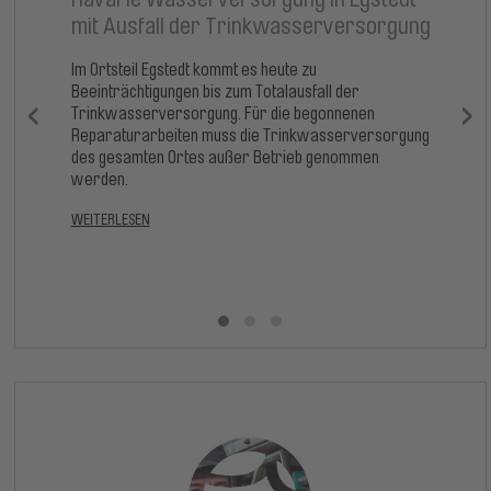
en
mit Ausfall der Trinkwasserversorgung
T
H
Im Ortsteil Egstedt kommt es heute zu
Beeinträchtigungen bis zum Totalausfall der
‹
›
Zu
Trinkwasserversorgung. Für die begonnenen
in
am
Reparaturarbeiten muss die Trinkwasserversorgung
nnt
am
des gesamten Ortes außer Betrieb genommen
st
werden.
eich
Tr
WEITERLESEN
WE