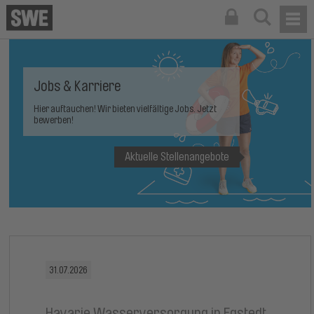
Jobs & Karriere
Hier auftauchen! Wir bieten vielfältige Jobs. Jetzt
bewerben!
Aktuelle Stellenangebote
31.07.2026
2
Havarie Wasserversorgung in Egstedt
E