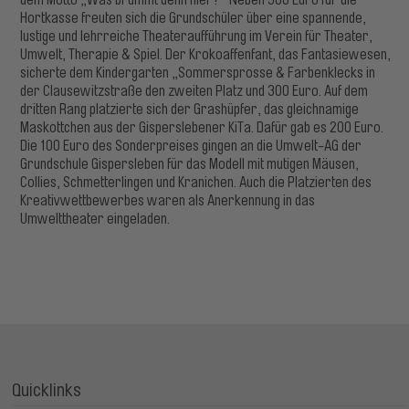
dem Motto „Was brummt denn hier?“ Neben 500 Euro für die
Hortkasse freuten sich die Grundschüler über eine spannende,
lustige und lehrreiche Theateraufführung im Verein für Theater,
Umwelt, Therapie & Spiel. Der Krokoaffenfant, das Fantasiewesen,
sicherte dem Kindergarten „Sommersprosse & Farbenklecks in
der Clausewitzstraße den zweiten Platz und 300 Euro. Auf dem
dritten Rang platzierte sich der Grashüpfer, das gleichnamige
Maskottchen aus der Gisperslebener KiTa. Dafür gab es 200 Euro.
Die 100 Euro des Sonderpreises gingen an die Umwelt-AG der
Grundschule Gispersleben für das Modell mit mutigen Mäusen,
Collies, Schmetterlingen und Kranichen. Auch die Platzierten des
Kreativwettbewerbes waren als Anerkennung in das
Umwelttheater eingeladen.
Quicklinks