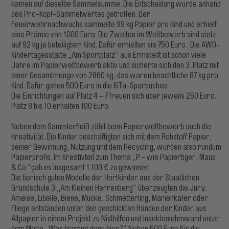
kamen auf dieselbe Sammelsumme. Die Entscheidung wurde anhand
des Pro-Kopf-Sammelwertes getroffen. Der
Feuerwehrnachwuchs sammelte 99 kg Papier pro Kind und erhielt
eine Prämie von 1000 Euro. Die Zweiten im Wettbewerb sind stolz
auf 92 kg je beteiligtem Kind. Dafür erhielten sie 750 Euro. Die AWO-
Kindertagesstätte „Am Sportplatz“ aus Ermstedt ist schon viele
Jahre im Papierwettbewerb aktiv und sicherte sich den 3. Platz mit
einer Gesamtmenge von 2860 kg, das waren beachtliche 87 kg pro
Kind. Dafür gehen 500 Euro in die KiTa-Sparbüchse.
Die Einrichtungen auf Platz 4 – 7 freuen sich über jeweils 250 Euro.
Platz 8 bis 10 erhalten 100 Euro.
Neben dem Sammlerfleiß zählt beim Papierwettbewerb auch die
Kreativität. Die Kinder beschäftigten sich mit dem Rohstoff Papier,
seiner Gewinnung, Nutzung und dem Recycling, wurden also rundum
Papierprofis. Im Kreativteil zum Thema „P - wie Papiertiger, Maus
& Co.“gab es insgesamt 1.100 € zu gewinnen.
Die tierisch guten Modelle der Hortkinder aus der Staatlichen
Grundschule 3 „Am Kleinen Herrenberg“ überzeugten die Jury.
Ameise, Libelle, Biene, Mücke, Schmetterling, Marienkäfer oder
Fliege entstanden unter den geschickten Händen der Kinder aus
Altpapier in einem Projekt zu Nisthilfen und Insektenlehmwand unter