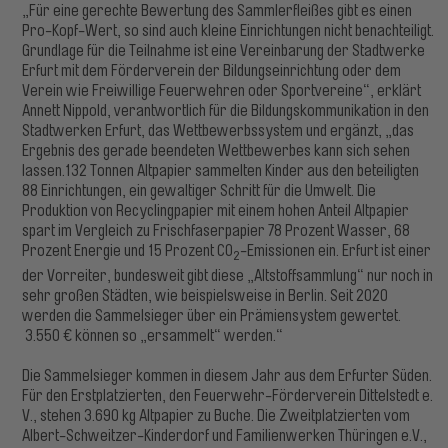
„Für eine gerechte Bewertung des Sammlerfleißes gibt es einen
Pro-Kopf-Wert, so sind auch kleine Einrichtungen nicht benachteiligt.
Grundlage für die Teilnahme ist eine Vereinbarung der Stadtwerke
Erfurt mit dem Förderverein der Bildungseinrichtung oder dem
Verein wie Freiwillige Feuerwehren oder Sportvereine“, erklärt
Annett Nippold, verantwortlich für die Bildungskommunikation in den
Stadtwerken Erfurt, das Wettbewerbssystem und ergänzt, „das
Ergebnis des gerade beendeten Wettbewerbes kann sich sehen
lassen.132 Tonnen Altpapier sammelten Kinder aus den beteiligten
88 Einrichtungen, ein gewaltiger Schritt für die Umwelt. Die
Produktion von Recyclingpapier mit einem hohen Anteil Altpapier
spart im Vergleich zu Frischfaserpapier 78 Prozent Wasser, 68
Prozent Energie und 15 Prozent CO
-Emissionen ein. Erfurt ist einer
2
der Vorreiter, bundesweit gibt diese „Altstoffsammlung“ nur noch in
sehr großen Städten, wie beispielsweise in Berlin. Seit 2020
werden die Sammelsieger über ein Prämiensystem gewertet.
3.550 € können so „ersammelt“ werden.“
Die Sammelsieger kommen in diesem Jahr aus dem Erfurter Süden.
Für den Erstplatzierten, den Feuerwehr-Förderverein Dittelstedt e.
V., stehen 3.690 kg Altpapier zu Buche. Die Zweitplatzierten vom
Albert-Schweitzer-Kinderdorf und Familienwerken Thüringen e.V.,