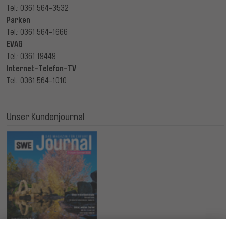
Tel.: 0361 564-3532
Parken
Tel.: 0361 564-1666
EVAG
Tel.: 0361 19449
Internet-Telefon-TV
Tel.: 0361 564-1010
Unser Kundenjournal