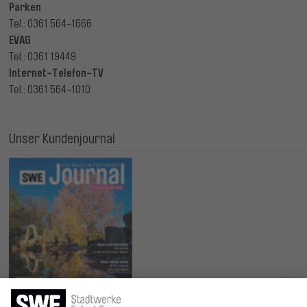
Parken
Tel.: 0361 564-1666
EVAG
Tel.: 0361 19449
Internet-Telefon-TV
Tel.: 0361 564-1010
Unser Kundenjournal