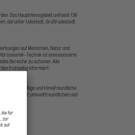
rden. Das Hauptmessgebiet umfasst 136
nden, darunter Udestedt, Großrudestedt
swirkungen auf Menschen, Natur und
 Vibroseismik-Technik ist emissionsarm
ible Bereiche zu schonen. Alle
n frühzeitig informiert.
t eine nachhaltige und klimafreundliche
in Richtung einer umweltfreundlichen und