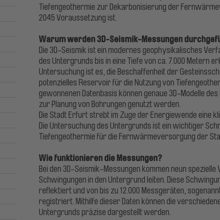
Tiefengeothermie zur Dekarbonisierung der Fernwärme
2045 Voraussetzung ist.
Warum werden 3D-Seismik-Messungen durchgef
Die 3D-Seismik ist ein modernes geophysikalisches Verf
des Untergrunds bis in eine Tiefe von ca. 7.000 Metern e
Untersuchung ist es, die Beschaffenheit der Gesteinssch
potenzielles Reservoir für die Nutzung von Tiefengeotherm
gewonnenen Datenbasis können genaue 3D-Modelle des U
zur Planung von Bohrungen genutzt werden.
Die Stadt Erfurt strebt im Zuge der Energiewende eine 
Die Untersuchung des Untergrunds ist ein wichtiger Schr
Tiefengeothermie für die Fernwärmeversorgung der Sta
Wie funktionieren die Messungen?
Bei den 3D-Seismik-Messungen kommen neun spezielle V
Schwingungen in den Untergrund leiten. Diese Schwing
reflektiert und von bis zu 12.000 Messgeräten, sogenan
registriert. Mithilfe dieser Daten können die verschiede
Untergrunds präzise dargestellt werden.