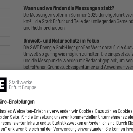
Wann und wo finden die Messungen statt?
Die Messungen sollen im Sommer 2025 durchgeführt we
km² - die Stadt Erfurt und Teile der umliegenden Gemei
und Riethnordhausen.
Umwelt- und Naturschutz im Fokus
Die SWE Energie GmbH legt großen Wert darauf, die Au
Umwelt so gering wie möglich zu halten. Die eingesetzte
und die Messpunkte werden mit Bedacht geplant, um sens
betroffenen Grundstückseigentümer und Anwohner werde
Bedeutung für die Region
Die Nutzung von Tiefengeothermie bietet der Region Erfur
Perspektive. Die Untersuchung ist ein wichtiger Schritt 
zukunftssicheren Energieversorgung.
5