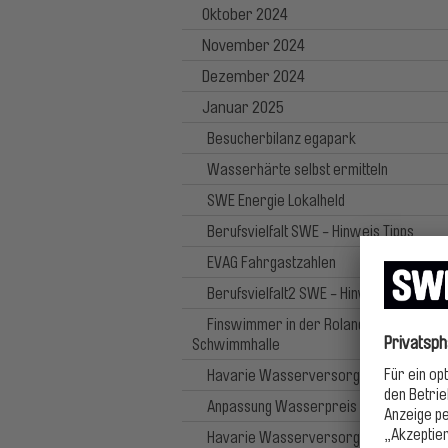
Oktober 2024
November 2024
Dezember 2024
Januar 2025
Besucherbilanz egapark
Wasserhärte selbst ermitteln
SWE Energie Lokalheld
Berufsvielfalt SWE - Hinweis Tipps
EVAG Fahrgastzahlen
Berufsvielfalt2 SWE - Hinweis Tipps
Finswimmer in der Roland Matthes
Schwimmhalle
Havarie Wasserversorgung 23.01.202
Anpassung Wasserpreis ab 1.3.25
Havarie Wasserversorgung 25.1.25