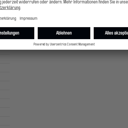
025
ert