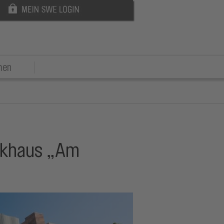
men
rkhaus „Am