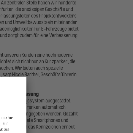
. An zentraler Stelle haben wir hunderte
rfurter, die ansässigen Geschäfte und
erlassungsleiter des Projektentwicklers
arken und Umweltbewusstsein miteinander
ademöglichkeiten für E-Fahrzeuge bietet
 und sorgt zudem für eine Verbesserung
eht unseren Kunden eine hochmoderne
chtet sich nicht nur an Kurzparker, die
uchen. Wir bieten auch spezielle
 sagt Nicole Barthel, Geschäftsführerin
nzeichenerfassung
chenerkennungssystem ausgestattet.
odurch die Schranken automatisch
lautomaten eingegeben werden. Gezahlt
hend eingerichtete Smartphones und
 Ausfahrt wird das Kennzeichen erneut