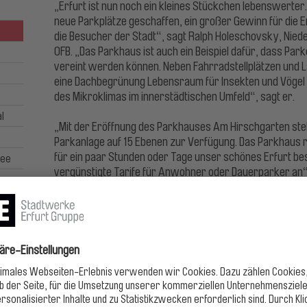
„Erfurt ist nun noch ein kleines Stückchen lebenswerter
neue Parkplätze geschaffen, ein großer Gewinn für die E
die Besucher der Stadt“, sagt Ralph Holeschovsky, Nied
OFB. „Das Parkhaus ist auch ein Beispiel dafür, dass P
vereint werden können. Neben Fahrradstellplätzen und L
eine Dachbegrünung Lebensraum für Insekten und Vögel
des Mikroklimas im innerstädtischen Umfeld“, sagt er.
l
„Mit der Eröffnung des Parkhauses Am Hirschgarten st
Parkanlage auf 15 Ebenen zur Verfügung. Das Parkhaus ri
für ein paar Stunden oder Tage unser schönes Erfurt bes
see
vergünstigte Tarife für Anwohner oder Dauerparker an“,
der SWE Parken GmbH.
365 Tage im Jahr geöffnet und automatische Ken
Das Parkhaus „Am Hirschgarten“ ist mit einem Kennzei
Beim Einfahren scannt eine Kamera das Kennzeichen, w
öffnen. Beim Ausfahren muss das Kennzeichen am Bezah
wird wie gewohnt in bar oder mit Karte. Auch entsprec
Uhren können für die Bezahlung genutzt werden. Bei der