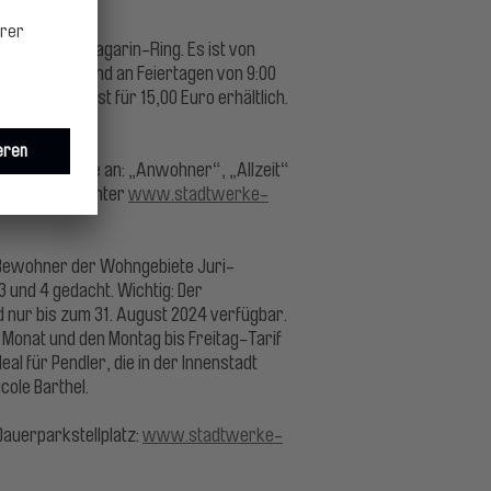
 Ticket.
r den Juri-Gagarin-Ring. Es ist von
t, sonntags und an Feiertagen von 9:00
Tagesticket ist für 15,00 Euro erhältlich.
fe.
iedene Tarife an: „Anwohner“, „Allzeit“
ofort online unter
www.stadtwerke-
r Bewohner der Wohngebiete Juri-
 und 4 gedacht. Wichtig: Der
d nur bis zum 31. August 2024 verfügbar.
ro Monat und den Montag bis Freitag-Tarif
eal für Pendler, die in der Innenstadt
cole Barthel.
Dauerparkstellplatz:
www.stadtwerke-