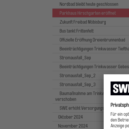
Nordbad bleibt heute geschlossen
Parkhaus Hirschgarten eröffnet
Zukunft Freibad Möbisburg
Bus tankt Frittenfett
Offizielle Eröffnung Dreienbrunnenbad
Beeinträchtigungen Trinkwasser Tieftha
Stromausfall_Sep
Beeinträchtigungen Trinkwasser Gebe
Stromausfall_Sep_2
Stromausfall_Sep_3
Baumaßnahme am Trinkwassernetz
verschoben
SWE erhöht Versorgungssicherheit
Oktober 2024
November 2024