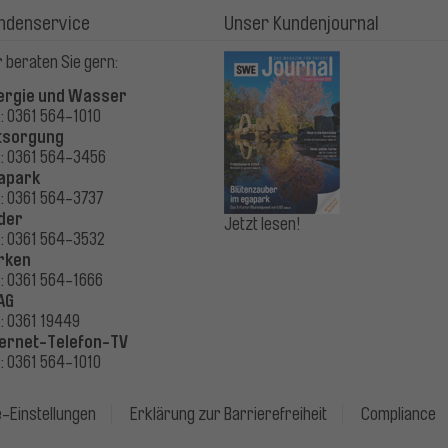
ndenservice
Unser Kundenjournal
 beraten Sie gern:
ergie und Wasser
.: 0361 564-1010
tsorgung
.: 0361 564-3456
apark
.: 0361 564-3737
der
Jetzt lesen!
.: 0361 564-3532
rken
.: 0361 564-1666
AG
.: 0361 19449
ternet-Telefon-TV
.: 0361 564-1010
-Einstellungen
Erklärung zur Barrierefreiheit
Compliance