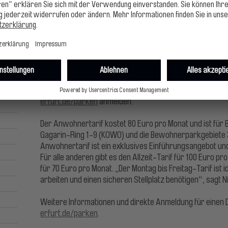
gescannt, die Schranken öffnen automatisch – ganz ohne
Erreichbar ist das neue Parkhaus „Am Hirschgarten“ übe
Montag bis Samstag zwischen 7:00 und 22:00 Uhr geöffne
bis 22:00 Uhr. Kurzparker zahlen je Stunde 2,00 Euro, das 
Für Anwohner und Dauerparker gibt es vergünstigte Tari
Spezielle Angebote für Anwohner und Dauerparker
Für Dauerparker bietet die SWE Parken GmbH drei versch
und „Montag bis Freitag“. Interessenten können sich ab s
erfurt.de/parken
anmelden.
Der Anwohnertarif kostet 80 Euro pro Monat und ist fü
Gagarin-Ring 1-9 (KOWO) und die Bewohnerparkgebiete 3
Anwohnertarif ist ein exklusives Einführungsangebot un
Für alle anderen gibt es den Allzeit-Tarif für 100 Euro p
für 70 Euro pro Monat. „Der Montag bis Freitag-Tarif ist id
arbeiten und einen sicheren Stellplatz benötigen“, sagt Ni
Weitere Informationen und direkte Anmeldung für einen 
erfurt.de/parken
.