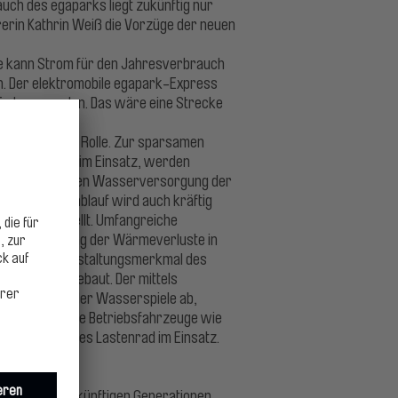
uch des egaparks liegt zukünftig nur
erin Kathrin Weiß die Vorzüge der neuen
nne kann Strom für den Jahresverbrauch
n. Der elektromobile egapark-Express
 Erde umrunden. Das wäre eine Strecke
eine zentrale Rolle. Zur sparsamen
ungssysteme im Einsatz, werden
ungsangepassten Wasserversorgung der
Im Betriebsablauf wird auch kräftig
e LED umgestellt. Umfangreiche
n zur Senkung der Wärmeverluste in
sentliches Gestaltungsmerkmal des
 Technik umgebaut. Der mittels
trombedarfs der Wasserspiele ab,
d elektromobile Betriebsfahrzeuge wie
 elektromobiles Lastenrad im Einsatz.
ensqualität der künftigen Generationen.