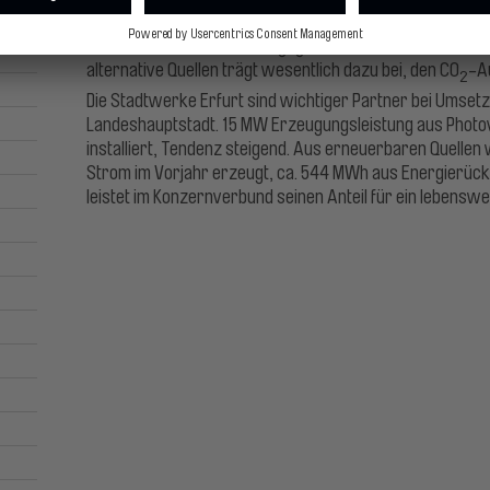
Das Klimaschutzgesetz von 2021 legt das deutsche Trei
2030 auf minus 65 Prozent gegenüber 1990 fest. Der Umst
alternative Quellen trägt wesentlich dazu bei, den CO
-Au
2
Die Stadtwerke Erfurt sind wichtiger Partner bei Umsetz
Landeshauptstadt. 15 MW Erzeugungsleistung aus Photovo
installiert, Tendenz steigend. Aus erneuerbaren Quell
Strom im Vorjahr erzeugt, ca. 544 MWh aus Energierüc
leistet im Konzernverbund seinen Anteil für ein lebensw