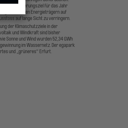
bhausgasminderungsziel für das Jahr
ieg von fossilen Energieträgern auf
sstoss auf lange Sicht zu verringern.
ung der Klimaschutzziele in der
ltaik und Windkraft sind bisher
en wie Sonne und Wind wurden 52,34 GWh
kgewinnung im Wassernetz. Der egapark
ertes und „grüneres“ Erfurt.