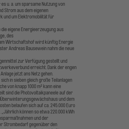
er es u. a. um sparsame Nutzung von
nd Strom aus dem eigenen
k und um Elektromobilität für
gie die eigene Energieerzeugung aus
age, des
 Wirtschaftshof wird künftig Energie
eister Andreas Bausewein nahm die neue
enmittel zur Verfügung gestellt und
adtwerkeverbund erreicht. Dank der engen
Anlage jetzt ans Netz gehen.
sich in sieben gleich große Teilanlagen
läche von knapp 1000 m² kann eine
lt sind die Photovoltaikpaneele auf der
m Überwinterungsgewächshaus und dem
sten belaufen sich auf ca. 245.000 Euro
 „Jährlich können so etwa 220.000 kWh
Einsparmaßnahmen und der
r Strombedarf gegenüber den