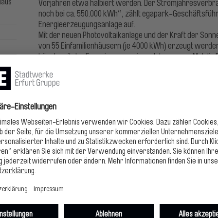
Maus
Vorjahren etwa halbiert werden. Der Stromjahresverbra
noch bei ca. 550.000 kWh“, zählt egapark-Geschäftsführ
Energieerzeugungsanlage auf.
Mit der neuen Photovoltaikanlage und der Kraft der So
von 55 Einfamilienhäusern (je 4000 kWh) erzeugt werde
könnte mit der Energiemenge eines Jahres neun Mal die
von rund 360.000 km.
Der sparsame Umgang mit Ressourcen spielt im egapark 
Wassernutzung sind automatisch betriebene Bewässer
Regenwasserzisternen zur bedarfsgerechten, witter
Pflanzen und damit sparsame Wassernutzung eingesetzt. 
Energie gespart. So wurde die Beleuchtung auf sparsam
Einsparmaßnahmen wie die Montage von Energieschirme
den Bestandsgewächshäusern. Die Wasserspiele als we
egaparks sind zum Teil schon auf neue, energiesparende
Photovoltaik erzeugte Strom deckt mehr als 100% des S
inklusive des Planschbeckens. Seit mehreren Jahren sin
der egapark-Express, verschiedene Transporter und ein
Hintergrund Klimaschutz und Energieerzeugung
Klimaschutz ist eine Investition in die Zukunft, in die Leb