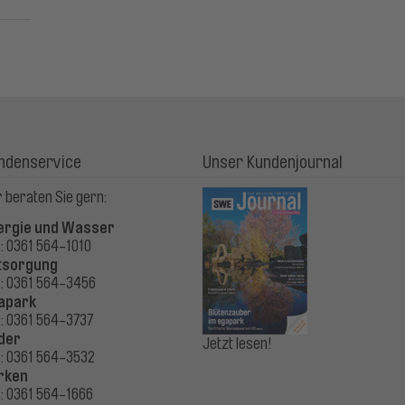
ndenservice
Unser Kundenjournal
 beraten Sie gern:
ergie und Wasser
.: 0361 564-1010
tsorgung
.: 0361 564-3456
apark
.: 0361 564-3737
der
Jetzt lesen!
.: 0361 564-3532
rken
.: 0361 564-1666