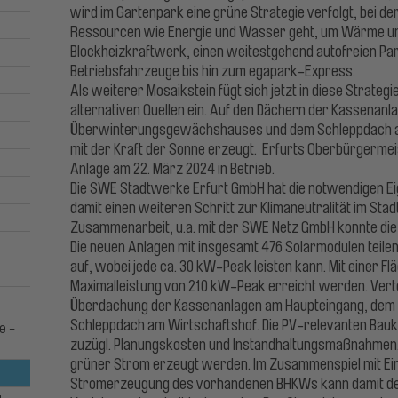
wird im Gartenpark eine grüne Strategie verfolgt, bei d
Ressourcen wie Energie und Wasser geht, um Wärme u
Blockheizkraftwerk, einen weitestgehend autofreien Par
Betriebsfahrzeuge bis hin zum egapark-Express.
Als weiterer Mosaikstein fügt sich jetzt in diese Strate
alternativen Quellen ein. Auf den Dächern der Kassenanl
Überwinterungsgewächshauses und dem Schleppdach am
mit der Kraft der Sonne erzeugt. Erfurts Oberbürgerm
Anlage am 22. März 2024 in Betrieb.
Die SWE Stadtwerke Erfurt GmbH hat die notwendigen Eig
damit einen weiteren Schritt zur Klimaneutralität im St
Zusammenarbeit, u.a. mit der SWE Netz GmbH konnte die 
Die neuen Anlagen mit insgesamt 476 Solarmodulen teilen 
auf, wobei jede ca. 30 kW-Peak leisten kann. Mit einer F
Maximalleistung von 210 kW-Peak erreicht werden. Vertei
Überdachung der Kassenanlagen am Haupteingang, de
Schleppdach am Wirtschaftshof. Die PV-relevanten Bauko
e -
zuzügl. Planungskosten und Instandhaltungsmaßnahmen.
grüner Strom erzeugt werden. Im Zusammenspiel mit 
Stromerzeugung des vorhandenen BHKWs kann damit de