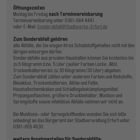
Öffnungszeiten
nach Terminvereinbarung
Montag bis Freitag
Terminvereinbarung unter 0361-564 4441
oder E-Mail:
Sonderabfall@Stadtwerke-Erfurt.de
Zum Sonderabfall gehören
alle Abfälle, die Sie wegen ihres Schadstoffgehaltes nicht mit den
übrigen entsorgen dürfen.
Sonderabfälle aus privaten Haushalten können Sie kostenlos bis
zu 5 Kilogramm bzw. 5 Liter (außer Farben Lacke, Altöl,
Trockenbatterien bis zu 30 Kilogramm/30 Liter) abgeben.
Zum Sonderabfall zählen unter anderem Farben und Klebstoffe,
Bleiakkus, Trockenbatterien, Altöle und Fette,
Haushaltschemikalien und Schädlingsbekämpfungsmittel.
Propangasflaschen, größere Druckbehälter, Munition und
Sprengstoffe sowie infektiöse Abfälle nehmen wir nicht an.
Bei Munitions- oder Sprengstofffunden wenden Sie sich bitte
unbedingt an das Bürgeramt der Stadtverwaltung Erfurt unter
0361-655 4530.
weitere Annahmestellen für Sonderabfälle: