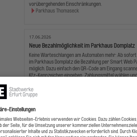
vorübergehenden Einschränkungen.
Parkhaus Thomaseck
17.06.2026
Neue Bezahlmöglichkeit im Parkhaus Domplatz
Keine Warteschlangen am Automaten mehr: Ab sofort 
im Parkhaus Domplatz die Bezahlung per Smart Web P
möglich. Dazu einfach den QR-Code am Eingang scann
Kfz-Kennzeichen eingeben, Zahlungsmittel wählen un
fertig.
Parkhaus Domplatz
29.04.2026
Kennzeichenerkennung im Parkhaus Stadtwer
Das Parkhaus Stadtwerke funktioniert nun auch mit
Kennzeichenerkennung.
Ticketloses Parken