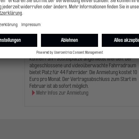
27.11.2025
Anmietung Fahrradstellplätze im Parkhaus Am
Hirschgarten
Sicher und nah am Zentrum: Im Parkhaus Hirschgarte
können Fahrradstellplätze angemietet werden. Der
abgeschlossene und videoüberwachte Fahrradraum
bietet Platz für 44 Fahrräder. Die Anmietung kostet 10
Euro pro Monat. Der Vertragsabschluss zum Start im
Februar ist ab sofort möglich.
Mehr Infos zur Anmietung