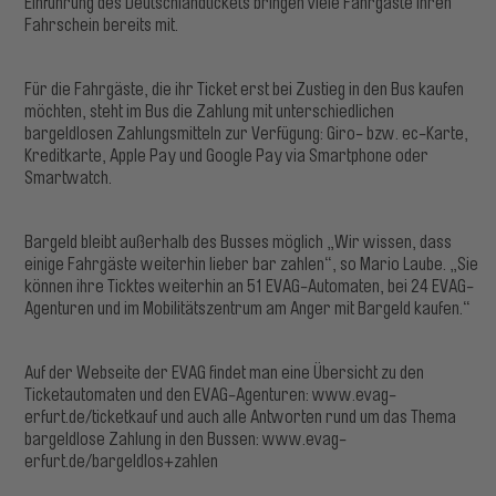
Einführung des Deutschlandtickets bringen viele Fahrgäste ihren
Fahrschein bereits mit.
Für die Fahrgäste, die ihr Ticket erst bei Zustieg in den Bus kaufen
möchten, steht im Bus die Zahlung mit unterschiedlichen
bargeldlosen Zahlungsmitteln zur Verfügung: Giro- bzw. ec-Karte,
Kreditkarte, Apple Pay und Google Pay via Smartphone oder
Smartwatch.
Bargeld bleibt außerhalb des Busses möglich „Wir wissen, dass
einige Fahrgäste weiterhin lieber bar zahlen“, so Mario Laube. „Sie
können ihre Ticktes weiterhin an 51 EVAG-Automaten, bei 24 EVAG-
Agenturen und im Mobilitätszentrum am Anger mit Bargeld kaufen.“
Auf der Webseite der EVAG findet man eine Übersicht zu den
Ticketautomaten und den EVAG-Agenturen: www.evag-
erfurt.de/ticketkauf und auch alle Antworten rund um das Thema
bargeldlose Zahlung in den Bussen: www.evag-
erfurt.de/bargeldlos+zahlen