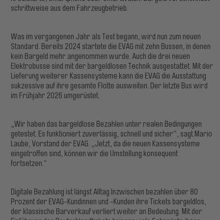
schrittweise aus dem Fahrzeugbetrieb.
Was im vergangenen Jahr als Test begann, wird nun zum neuen
Standard. Bereits 2024 startete die EVAG mit zehn Bussen, in denen
kein Bargeld mehr angenommen wurde. Auch die drei neuen
Elektrobusse sind mit der bargeldlosen Technik ausgestattet. Mit der
Lieferung weiterer Kassensysteme kann die EVAG die Ausstattung
sukzessive auf ihre gesamte Flotte ausweiten. Der letzte Bus wird
im Frühjahr 2026 umgerüstet.
„Wir haben das bargeldlose Bezahlen unter realen Bedingungen
getestet. Es funktioniert zuverlässig, schnell und sicher“, sagt Mario
Laube, Vorstand der EVAG. „Jetzt, da die neuen Kassensysteme
eingetroffen sind, können wir die Umstellung konsequent
fortsetzen.“
Digitale Bezahlung ist längst Alltag Inzwischen bezahlen über 80
Prozent der EVAG-Kundinnen und -Kunden ihre Tickets bargeldlos,
der klassische Barverkauf verliert weiter an Bedeutung. Mit der